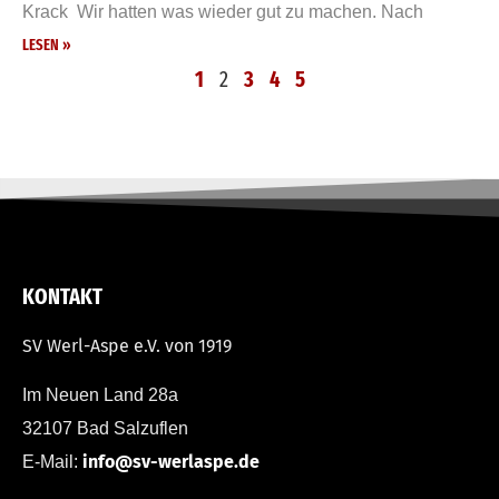
Krack Wir hatten was wieder gut zu machen. Nach
LESEN »
1
2
3
4
5
KONTAKT
SV Werl-Aspe e.V. von 1919
Im Neuen Land 28a
32107 Bad Salzuflen
info@sv-werlaspe.de
E-Mail: