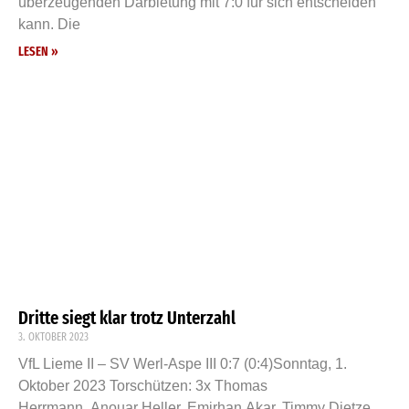
überzeugenden Darbietung mit 7:0 für sich entscheiden
kann. Die
LESEN »
Dritte siegt klar trotz Unterzahl
3. OKTOBER 2023
VfL Lieme II – SV Werl-Aspe III 0:7 (0:4)Sonntag, 1.
Oktober 2023 Torschützen: 3x Thomas
Herrmann, Anouar Heller, Emirhan Akar, Timmy Dietze,