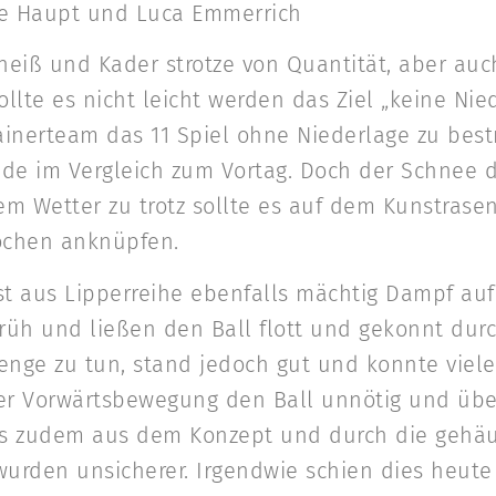
le Haupt und Luca Emmerrich
 heiß und Kader strotze von Quantität, aber auc
lte es nicht leicht werden das Ziel „keine Nied
ainerteam das 11 Spiel ohne Niederlage zu best
ade im Vergleich zum Vortag. Doch der Schnee 
Dem Wetter zu trotz sollte es auf dem Kunstrase
ochen anknüpfen.
st aus Lipperreihe ebenfalls mächtig Dampf au
früh und ließen den Ball flott und gekonnt durc
nge zu tun, stand jedoch gut und konnte vieles
der Vorwärtsbewegung den Ball unnötig und übe
s zudem aus dem Konzept und durch die gehäuf
 wurden unsicherer. Irgendwie schien dies heut