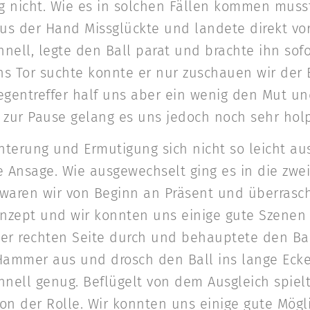
 nicht. Wie es in solchen Fällen kommen musst
aus der Hand Missglückte und landete direkt vo
ell, legte den Ball parat und brachte ihn sofor
 Tor suchte konnte er nur zuschauen wir der Bal
egentreffer half uns aber ein wenig den Mut u
 zur Pause gelang es uns jedoch noch sehr holp
terung und Ermutigung sich nicht so leicht au
 Ansage. Wie ausgewechselt ging es in die zweit
 waren wir von Beginn an Präsent und überrasch
nzept und wir konnten uns einige gute Szenen h
der rechten Seite durch und behauptete den Ball
ammer aus und drosch den Ball ins lange Ecke.
hnell genug. Beflügelt von dem Ausgleich spiel
on der Rolle. Wir konnten uns einige gute Mögl