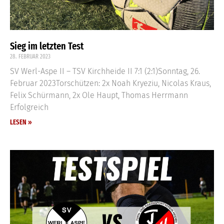
Sieg im letzten Test
28. FEBRUAR 2023
SV Werl-Aspe II – TSV Kirchheide II 7:1 (2:1)Sonntag, 26.
Februar 2023Torschützen: 2x Noah Kryeziu, Nicolas Kraus,
Felix Schürmann, 2x Ole Haupt, Thomas Herrmann
Erfolgreich
LESEN »