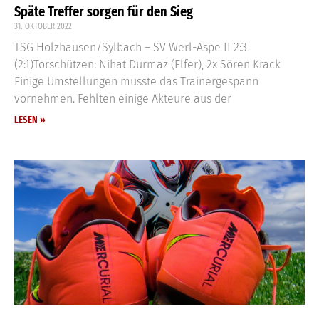
Späte Treffer sorgen für den Sieg
31. OKTOBER 2022
TSG Holzhausen/Sylbach – SV Werl-Aspe II 2:3
(2:1)Torschützen: Nihat Durmaz (Elfer), 2x Sören Krack
Einige Umstellungen musste das Trainergespann
vornehmen. Fehlten einige Akteure aus der
LESEN »