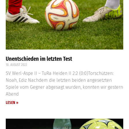
Unentschieden im letzten Test
10. AUGUST 2022
SV Werl-Aspe II – TuRa Heiden II 2:2 (0:0)Torschützen:
Noah, Ediz Nachdem die letzten beiden angesetzten
Spiele vom Gegner abgesagt wurden, konnten wir gestern
Abend
LESEN »