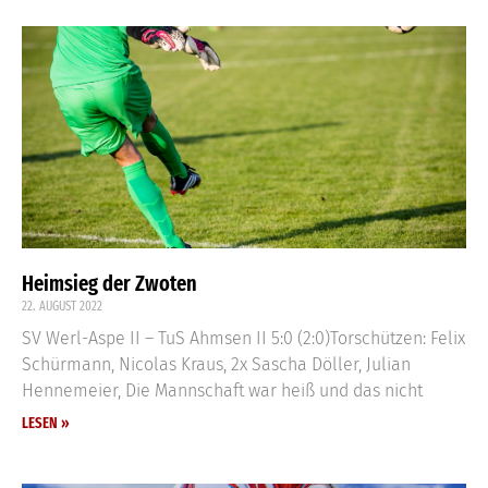
Heimsieg der Zwoten
22. AUGUST 2022
SV Werl-Aspe II – TuS Ahmsen II 5:0 (2:0)Torschützen: Felix
Schürmann, Nicolas Kraus, 2x Sascha Döller, Julian
Hennemeier, Die Mannschaft war heiß und das nicht
LESEN »