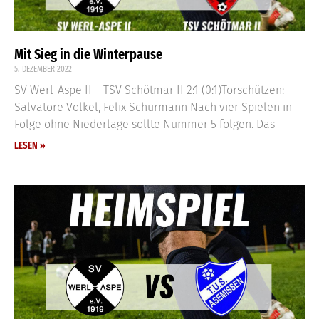
Mit Sieg in die Winterpause
5. DEZEMBER 2022
SV Werl-Aspe II – TSV Schötmar II 2:1 (0:1)Torschützen:
Salvatore Völkel, Felix Schürmann Nach vier Spielen in
Folge ohne Niederlage sollte Nummer 5 folgen. Das
LESEN »