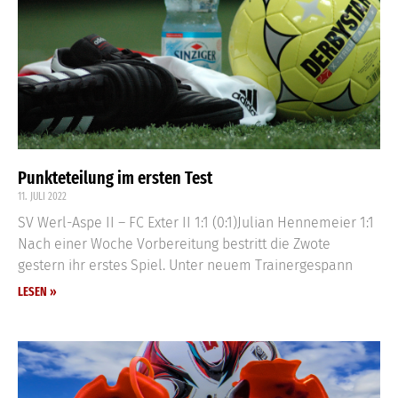
Punkteteilung im ersten Test
11. JULI 2022
SV Werl-Aspe II – FC Exter II 1:1 (0:1)Julian Hennemeier 1:1
Nach einer Woche Vorbereitung bestritt die Zwote
gestern ihr erstes Spiel. Unter neuem Trainergespann
LESEN »