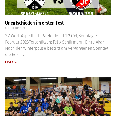
Unentschieden im ersten Test
8. FEBRUAR 2023
SV Werl-Aspe II – TuRa Heiden II 2:2 (0:1)Sonntag, 5.
Februar 2023Torschützen: Felix Schürmann, Emre Akar
Nach der Winterpause bestritt am vergangenen Sonntag
die Reserve
LESEN »