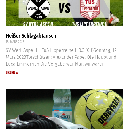
Heißer Schlagabtausch
13. MÄRZ 2023
SV Werl-Aspe II – TuS Lipperreihe II 3:3 (0:1)Sonntag, 12.
März 2023Torschützen: Alexander Pape, Ole Haupt und
Luca Emmerrich Die Vorgabe war klar, wir waren
LESEN »