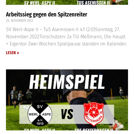
Arbeitssieg gegen den Spitzenreiter
28. NOVEMBER 2022
SV Werl-Aspe II – TuS Asemissen II 4:1 (2:0)Sonntag, 27.
November 2022Torschützen: 2x Till Meßmann, Ole Haupt
+ Eigentor Zwei Wochen Spielpause standen im Kalender.
LESEN »