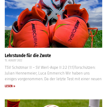
Lehrstunde für die Zwote
15. AUGUST 2022
TSV Schötmar II – SV Werl-Aspe II 2:2 (1:1)Torschützen:
Julian Hennemeier, Luca Emmerich Wir haben uns
einiges vorgenommen. Da der letzte Test mit einer neuen
LESEN »