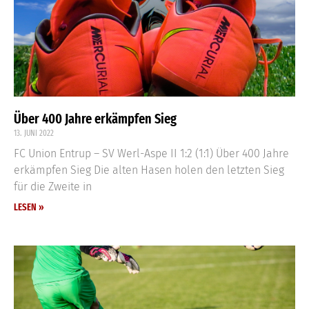
Über 400 Jahre erkämpfen Sieg
13. JUNI 2022
FC Union Entrup – SV Werl-Aspe II 1:2 (1:1) Über 400 Jahre
erkämpfen Sieg Die alten Hasen holen den letzten Sieg
für die Zweite in
LESEN »