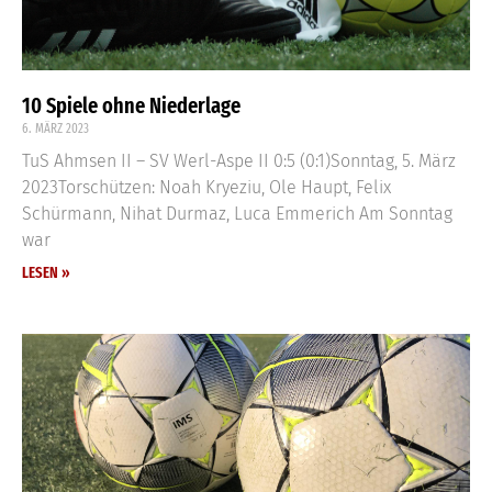
10 Spiele ohne Niederlage
6. MÄRZ 2023
TuS Ahmsen II – SV Werl-Aspe II 0:5 (0:1)Sonntag, 5. März
2023Torschützen: Noah Kryeziu, Ole Haupt, Felix
Schürmann, Nihat Durmaz, Luca Emmerich Am Sonntag
war
LESEN »