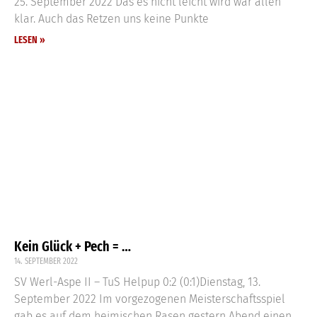
25. September 2022 Das es nicht leicht wird war allen
klar. Auch das Retzen uns keine Punkte
LESEN »
Kein Glück + Pech = …
14. SEPTEMBER 2022
SV Werl-Aspe II – TuS Helpup 0:2 (0:1)Dienstag, 13.
September 2022 Im vorgezogenen Meisterschaftsspiel
gab es auf dem heimischen Rasen gestern Abend einen