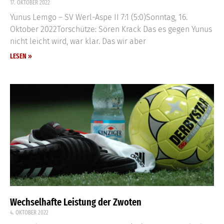
17. OKTOBER 2022
Yunus Lemgo – SV Werl-Aspe II 7:1 (5:0)Sonntag, 16.
Oktober 2022Torschütze: Sören Krack Das es gegen Yunus
nicht leicht wird, war klar. Das wir aber
LESEN »
Wechselhafte Leistung der Zwoten
4. OKTOBER 2022