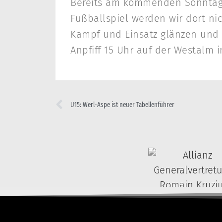
Bereits am kommenden Sonntag A
Fußballspiel werden wir dort ni
Kampf und Einsatz glänzen und d
Anpfiff 15 Uhr auf der Westalm 
U15: Werl-Aspe ist neuer Tabellenführer