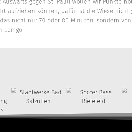
uswärts gegen St. Pauli wollen wir Punkte hol
cht aufziehen können, dafür ist die Wiese nicht
as nicht nur 70 oder 80 Minuten, sondern von 
in Lemgo.