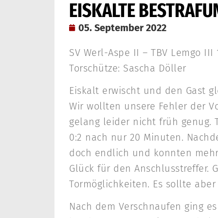
EISKALTE BESTRAFU
05. September 2022
SV Werl-Aspe II – TBV Lemgo III 1
Torschütze: Sascha Döller
Eiskalt erwischt und den Gast g
Wir wollten unsere Fehler der
gelang leider nicht früh genug.
0:2 nach nur 20 Minuten. Nachd
doch endlich und konnten mehr 
Glück für den Anschlusstreffer. 
Tormöglichkeiten. Es sollte aber
Nach dem Verschnaufen ging es i