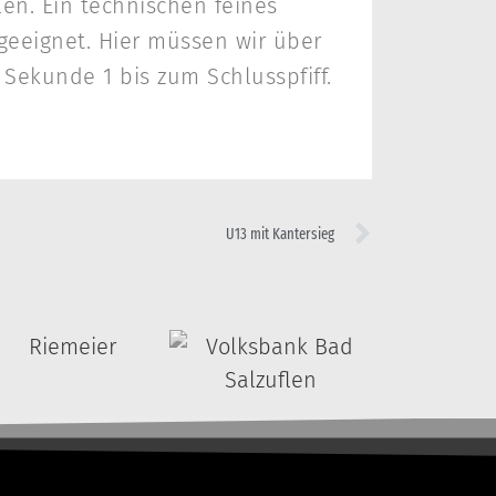
en. Ein technischen feines
 geeignet. Hier müssen wir über
Sekunde 1 bis zum Schlusspfiff.
U13 mit Kantersieg