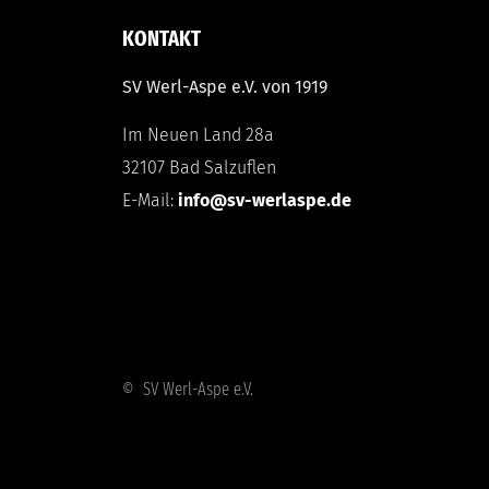
KONTAKT
SV Werl-Aspe e.V. von 1919
Im Neuen Land 28a
32107 Bad Salzuflen
E-Mail:
info@sv-werlaspe.de
© SV Werl-Aspe e.V.