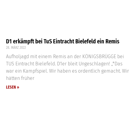
D1 erkämpft bei TuS Eintracht Bielefeld ein Remis
28. MÄRZ 2022
Aufholjagd mit einem Remis an der KÖNIGSBRÜGGE bei
TUS Eintracht Bielefeld. D1er bleit Ungeschlagen! „*Das
war ein Kampfspiel. Wir haben es ordentlich gemacht. Wir
hätten früher
LESEN »