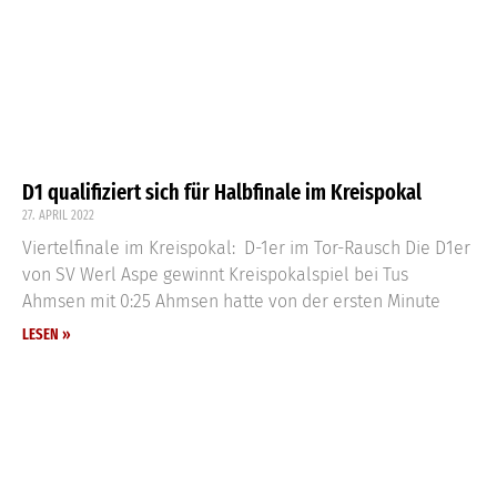
D1 qualifiziert sich für Halbfinale im Kreispokal
27. APRIL 2022
Viertelfinale im Kreispokal: D-1er im Tor-Rausch Die D1er
von SV Werl Aspe gewinnt Kreispokalspiel bei Tus
Ahmsen mit 0:25 Ahmsen hatte von der ersten Minute
LESEN »