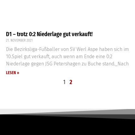
D1 – trotz 0:2 Niederlage gut verkauft!
21. NOVEMBER 2021
Die Bezirksliga-Fußballer von SV Werl Aspe haben sich im
10.Spiel gut verkauft, auch wenn am Ende eine 0:2
Niederlage gegen JSG Petershagen zu Buche stand._Nach
LESEN »
1
2