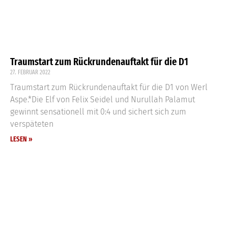
Traumstart zum Rückrundenauftakt für die D1
27. FEBRUAR 2022
Traumstart zum Rückrundenauftakt für die D1 von Werl
Aspe.*Die Elf von Felix Seidel und Nurullah Palamut
gewinnt sensationell mit 0:4 und sichert sich zum
verspäteten
LESEN »