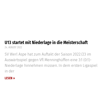
U13 startet mit Niederlage in die Meisterschaft
24. AUGUST 2022
SV Werl Aspe hat zum Auftakt der Saison 2022/23 im
Auswärtsspiel gegen Vfl Menninghüffen eine 3:1 (0:1)-
Niederlage hinnehmen müssen. In dem ersten Ligaspiel
in der
LESEN »