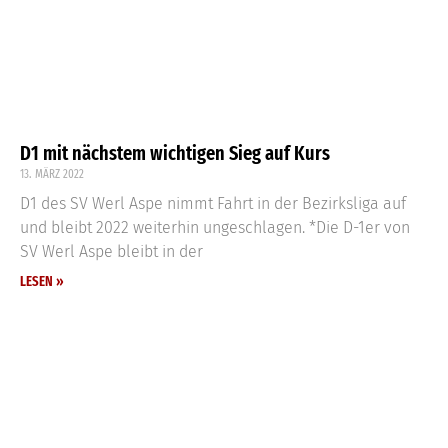
D1 mit nächstem wichtigen Sieg auf Kurs
13. MÄRZ 2022
D1 des SV Werl Aspe nimmt Fahrt in der Bezirksliga auf
und bleibt 2022 weiterhin ungeschlagen. *Die D-1er von
SV Werl Aspe bleibt in der
LESEN »