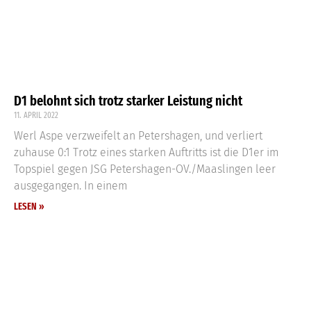
D1 belohnt sich trotz starker Leistung nicht
11. APRIL 2022
Werl Aspe verzweifelt an Petershagen, und verliert
zuhause 0:1 Trotz eines starken Auftritts ist die D1er im
Topspiel gegen JSG Petershagen-OV./Maaslingen leer
ausgegangen. In einem
LESEN »