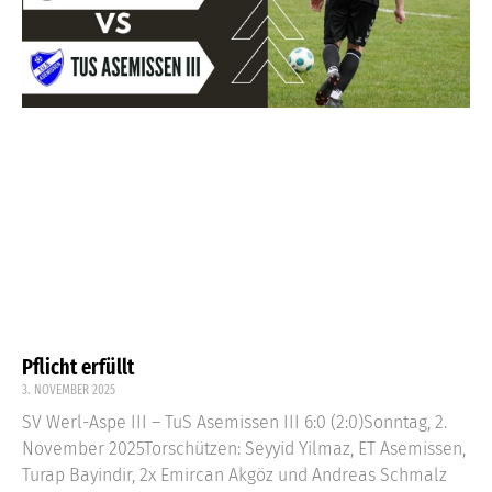
Pflicht erfüllt
3. NOVEMBER 2025
SV Werl-Aspe III – TuS Asemissen III 6:0 (2:0)Sonntag, 2.
November 2025Torschützen: Seyyid Yilmaz, ET Asemissen,
Turap Bayindir, 2x Emircan Akgöz und Andreas Schmalz