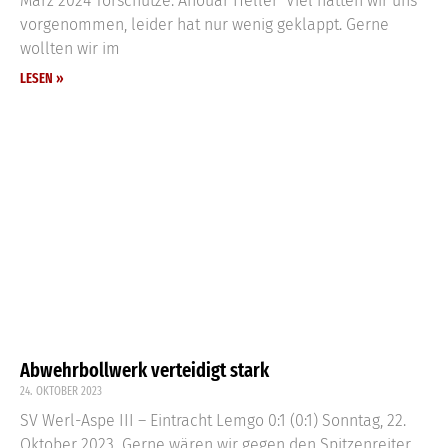
März 2024 Torschütze: Anouar Heller Viel hatten wir uns
vorgenommen, leider hat nur wenig geklappt. Gerne
wollten wir im
LESEN »
Abwehrbollwerk verteidigt stark
24. OKTOBER 2023
SV Werl-Aspe III – Eintracht Lemgo 0:1 (0:1) Sonntag, 22.
Oktober 2023 Gerne wären wir gegen den Spitzenreiter