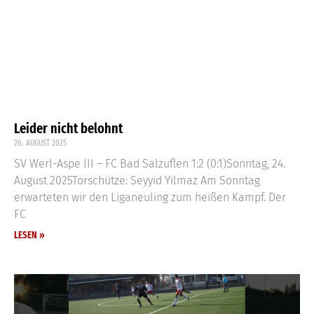
Leider nicht belohnt
26. AUGUST 2025
SV Werl-Aspe III – FC Bad Salzuflen 1:2 (0:1)Sonntag, 24.
August 2025Torschütze: Seyyid Yilmaz Am Sonntag
erwarteten wir den Liganeuling zum heißen Kampf. Der
FC
LESEN »