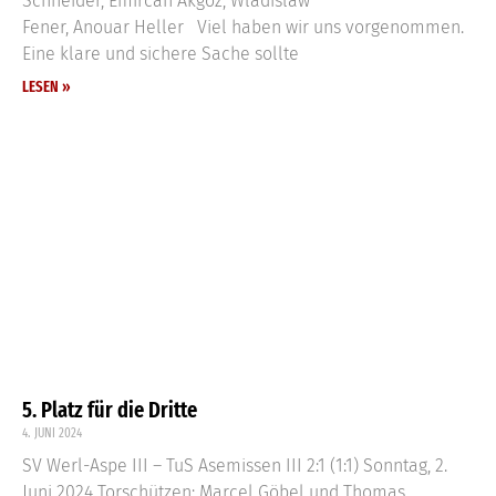
Schneider, Emircan Akgöz, Wladislaw
Fener, Anouar Heller Viel haben wir uns vorgenommen.
Eine klare und sichere Sache sollte
LESEN »
5. Platz für die Dritte
4. JUNI 2024
SV Werl-Aspe III – TuS Asemissen III 2:1 (1:1) Sonntag, 2.
Juni 2024 Torschützen: Marcel Göbel und Thomas