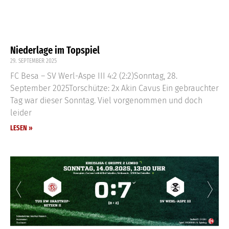
Niederlage im Topspiel
29. SEPTEMBER 2025
FC Besa – SV Werl-Aspe III 4:2 (2:2)Sonntag, 28.
September 2025Torschütze: 2x Akin Cavus Ein gebrauchter
Tag war dieser Sonntag. Viel vorgenommen und doch
leider
LESEN »