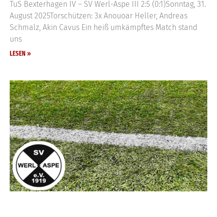
TuS Bexterhagen IV – SV Werl-Aspe III 2:5 (0:1)Sonntag, 31.
August 2025Torschützen: 3x Anouoar Heller, Andreas
Schmalz, Akin Cavus Ein heiß umkämpftes Match stand
uns
LESEN »