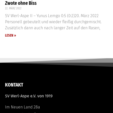
Zwote ohne Biss
22. MÄRZ 2022
SV Werl-Aspe II – Yunus Lemgo 0:5 (0:2)20. März 2022
Personell gebeutelt und wieder fleißig durchgemischt.
Zusätzlich dann auch nach langer Zeit auf den Rasen,
LESEN »
KONTAKT
SV Werl-Aspe e.V. von 1919
Im Neuen Land 28a