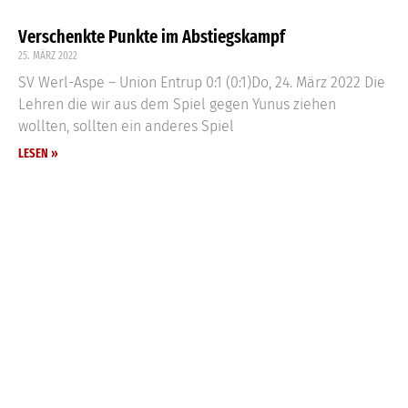
Verschenkte Punkte im Abstiegskampf
25. MÄRZ 2022
SV Werl-Aspe – Union Entrup 0:1 (0:1)Do, 24. März 2022 Die
Lehren die wir aus dem Spiel gegen Yunus ziehen
wollten, sollten ein anderes Spiel
LESEN »