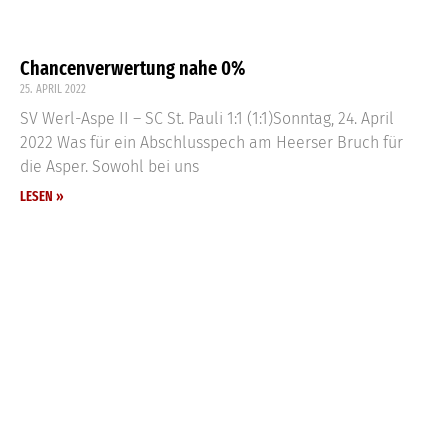
Chancenverwertung nahe 0%
25. APRIL 2022
SV Werl-Aspe II – SC St. Pauli 1:1 (1:1)Sonntag, 24. April
2022 Was für ein Abschlusspech am Heerser Bruch für
die Asper. Sowohl bei uns
LESEN »