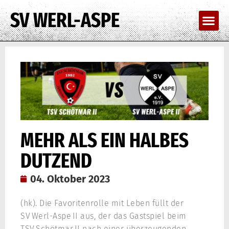
SV WERL-ASPE
MEHR ALS EIN HALBES
DUTZEND
04. Oktober 2023
(hk). Die Favoritenrolle mit Leben füllt der
SV Werl-Aspe II aus, der das Gastspiel beim
TSV Schötmar II nach einer überzeugenden