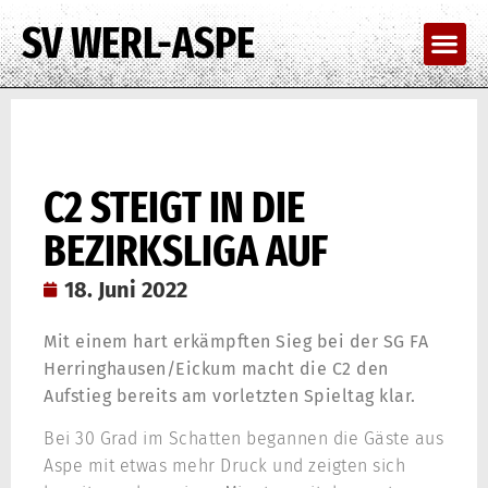
SV WERL-ASPE
C2 STEIGT IN DIE
BEZIRKSLIGA AUF
18. Juni 2022
Mit einem hart erkämpften Sieg bei der SG FA
Herringhausen/Eickum macht die C2 den
Aufstieg bereits am vorletzten Spieltag klar.
Bei 30 Grad im Schatten begannen die Gäste aus
Aspe mit etwas mehr Druck und zeigten sich