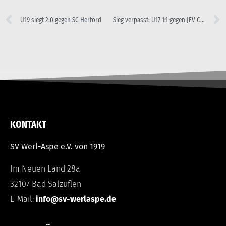
U19 siegt 2:0 gegen SC Herford
Sieg verpasst: U17 1:1 gegen JFV Calenberger Land
KONTAKT
SV Werl-Aspe e.V. von 1919
Im Neuen Land 28a
32107 Bad Salzuflen
E-Mail:
info@sv-werlaspe.de