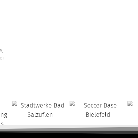
e,
ei