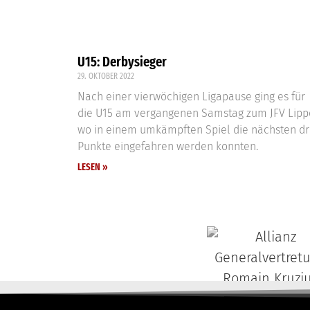
U15: Derbysieger
29. OKTOBER 2022
Nach einer vierwöchigen Ligapause ging es für
die U15 am vergangenen Samstag zum JFV Lipp
wo in einem umkämpften Spiel die nächsten dr
Punkte eingefahren werden konnten.
LESEN »