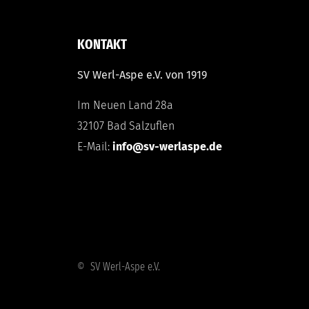
KONTAKT
SV Werl-Aspe e.V. von 1919
Im Neuen Land 28a
32107 Bad Salzuflen
E-Mail:
info@sv-werlaspe.de
© SV Werl-Aspe e.V.