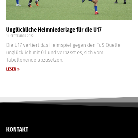
Unglückliche Heimniederlage für die U17
11. SEPTEMBER 2022
Die U17 verliert das Heimspiel gegen den TuS Quelle
unglücklich mit 0:1 und verpasst es, sich vom
Tabellenende abzusetzen.
LESEN »
KONTAKT