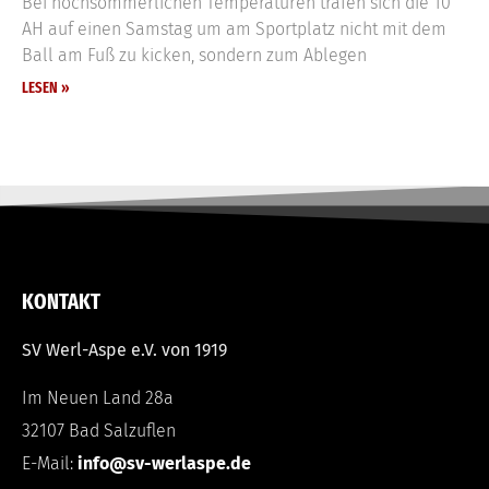
Bei hochsommerlichen Temperaturen trafen sich die 10
AH auf einen Samstag um am Sportplatz nicht mit dem
Ball am Fuß zu kicken, sondern zum Ablegen
LESEN »
KONTAKT
SV Werl-Aspe e.V. von 1919
Im Neuen Land 28a
32107 Bad Salzuflen
E-Mail:
info@sv-werlaspe.de