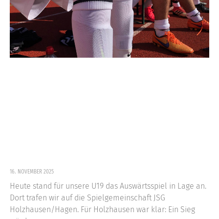
16. NOVEMBER 2025
Heute stand für unsere U19 das Auswärtsspiel in Lage an.
Dort trafen wir auf die Spielgemeinschaft JSG
Holzhausen/Hagen. Für Holzhausen war klar: Ein Sieg