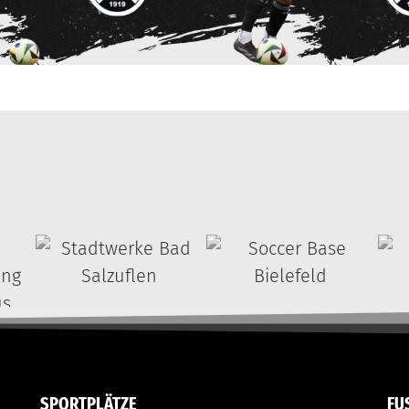
SPORTPLÄTZE
FU