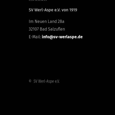
SV Werl-Aspe e.V. von 1919
Im Neuen Land 28a
32107 Bad Salzuflen
E-Mail:
info@sv-werlaspe.de
© SV Werl-Aspe e.V.