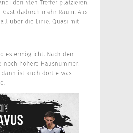
di den 4ten Treffer platzieren.
em Gast dadurch mehr Raum. Aus
ll über die Linie. Quasi mit
 dies ermöglicht. Nach dem
ine noch höhere Hausnummer.
, dann ist auch dort etwas
e.