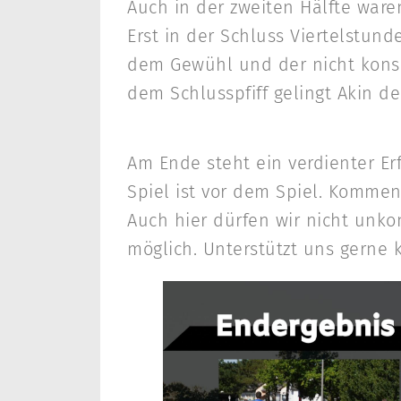
Auch in der zweiten Hälfte ware
Erst in der Schluss Viertelstu
dem Gewühl und der nicht konseq
dem Schlusspfiff gelingt Akin de
Am Ende steht ein verdienter Er
Spiel ist vor dem Spiel. Komme
Auch hier dürfen wir nicht unkon
möglich. Unterstützt uns gern