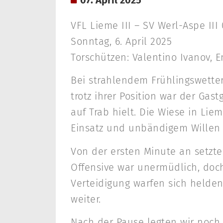
VFL Lieme III – SV Werl-Aspe III 0
Sonntag, 6. April 2025
Torschützen: Valentino Ivanov, 
Bei strahlendem Frühlingswetter
trotz ihrer Position war der Ga
auf Trab hielt. Die Wiese in Lie
Einsatz und unbändigem Willen 
Von der ersten Minute an setzte
Offensive war unermüdlich, doch
Verteidigung warfen sich helde
weiter.
Nach der Pause legten wir noch 