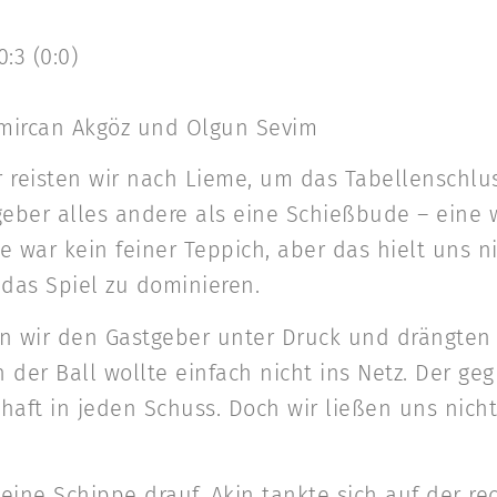
:3 (0:0)
Emircan Akgöz und Olgun Sevim
 reisten wir nach Lieme, um das Tabellenschlus
stgeber alles andere als eine Schießbude – eine
me war kein feiner Teppich, aber das hielt uns n
das Spiel zu dominieren.
n wir den Gastgeber unter Druck und drängten s
 der Ball wollte einfach nicht ins Netz. Der g
nhaft in jeden Schuss. Doch wir ließen uns nic
eine Schippe drauf. Akin tankte sich auf der r