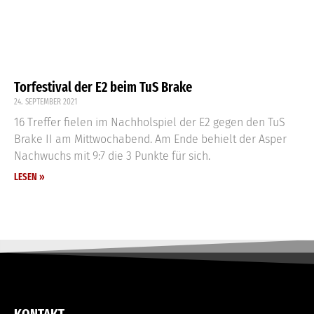
Torfestival der E2 beim TuS Brake
24. SEPTEMBER 2021
16 Treffer fielen im Nachholspiel der E2 gegen den TuS
Brake II am Mittwochabend. Am Ende behielt der Asper
Nachwuchs mit 9:7 die 3 Punkte für sich.
LESEN »